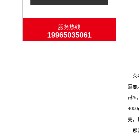
服务热线
19965035061
荣事
需要
㎡/
40
完，
那要