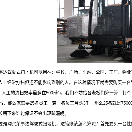
达驾驶式扫地机可以用在：学校、广场、车站、公园、工厂、物业
人工经常打扫但还不能影响到别的人。在这种情况下就需要购买一台驾驶式
h，人工的清扫效率最多在500㎡∕h，我们不妨给各老板们算一算：
00㎡，那么就需要25名员工，若一名员工月薪3千，那么25名就是75
长期下来谁能保证不会出现疏漏呢。
是购买荣事达驾驶式扫地机，这笔账该怎么算呢？首先要买一台性能