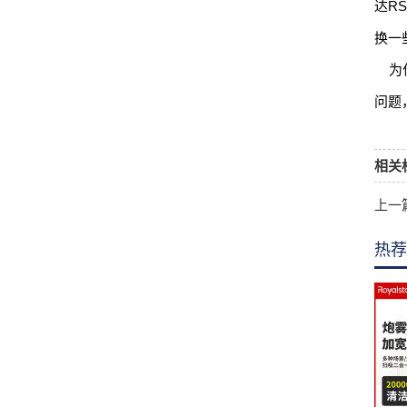
达R
换一
为什
问题
相关
上一
热荐